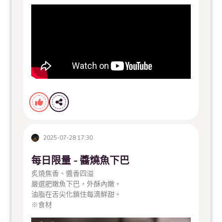
2025-07-28 17:30
每日限量 - 醬燒魚下巴
炙燒焦香、醬香四溢
嚴選肥嫩魚下巴，外酥內嫩，
油脂在舌尖化鎖住每滴鮮甜。
※食材