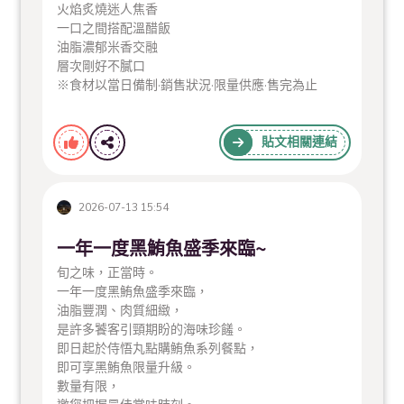
火焰炙燒迷人焦香
一口之間搭配溫醋飯
油脂濃郁米香交融
層次剛好不膩口
※食材以當日備制·銷售狀況·限量供應·售完為止
貼文相關連結
2026-07-13 15:54
一年一度黑鮪魚盛季來臨~
旬之味，正當時。
一年一度黑鮪魚盛季來臨，
油脂豐潤、肉質細緻，
是許多饕客引頸期盼的海味珍饈。
即日起於侍悟丸點購鮪魚系列餐點，
即可享黑鮪魚限量升級。
數量有限，