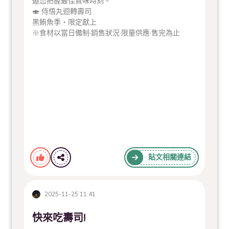
邀您把握最佳賞味時刻。
🍣 侍悟丸迴轉壽司
黑鮪魚季・限定獻上
※食材以當日備制·銷售狀況·限量供應·售完為止
貼文相關連結
2025-11-25 11:41
快來吃壽司!