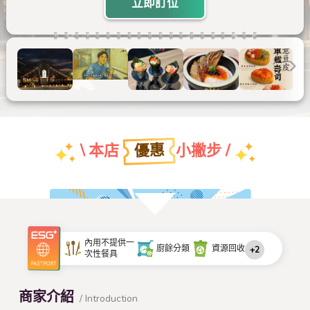
立即訂位
優惠
\ 本店
小撇步 /
團體特約折扣優惠
內用不提供一
廚餘分類
資源回收
+2
次性餐具
查看本店特約名單
商家介紹
/ Introduction