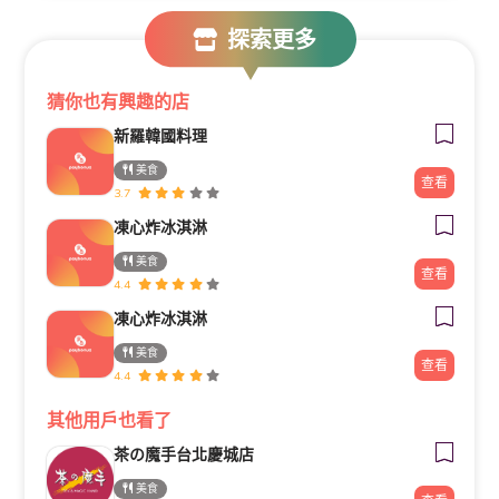
探索更多
侍悟丸迴轉壽司有哪些分店？
——
已經滑到底囉！
——
猜你也有興趣的店
新羅韓國料理
美食
查看
3.7
凍心炸冰淇淋
美食
查看
4.4
凍心炸冰淇淋
美食
查看
4.4
其他用戶也看了
茶の魔手台北慶城店
美食