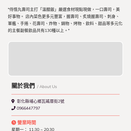
"侍悟丸壽司主打「溫醋飯」嚴選食材現點現做，一口壽司，美
好事物。 店內菜色更多元豐富，握壽司、炙燒握壽司、刺身、
軍艦、手捲、花壽司、炸物、鍋物、烤物、飲料、甜品等多元化
的主餐副餐飲品共有130種以上。"
關於我們
/ About Us
彰化縣埔心鄉瓦磘厝街2號
0966447797
營業時間
星期一：
11:30 ~ 20:30