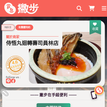
搜尋商家
美食
有團體特約
收藏
關於商家
侍悟丸迴轉壽司員林店
4.6
999+ 則評論
follow us :
—— 撇步在手超便利 ——