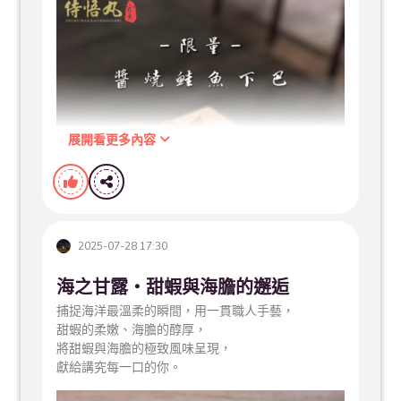
展開看更多內容
2025-07-28 17:30
海之甘露・甜蝦與海膽的邂逅
以當日備制·銷售狀況·限量供應·售完為止
捕捉海洋最溫柔的瞬間，用一貫職人手藝，
甜蝦的柔嫩、海膽的醇厚，
將甜蝦與海膽的極致風味呈現，
獻給講究每一口的你。