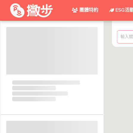
團體特約
ESG活
輸入