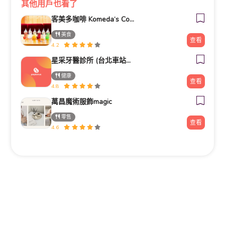
其他用戶也看了
客美多咖啡 Komeda‘s Coffee - 台南小北店
美食
查看
4.2
星采牙醫診所 (台北車站館前)
健康
查看
4.8
萬昌魔術服飾magic
零售
查看
4.6