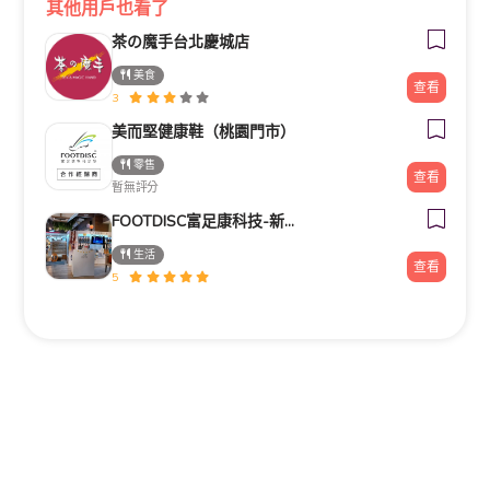
其他用戶也看了
茶の魔手台北慶城店
美食
查看
3
美而堅健康鞋（桃園門市）
零售
查看
暫無評分
FOOTDISC富足康科技-新光三越-西門店
生活
查看
5