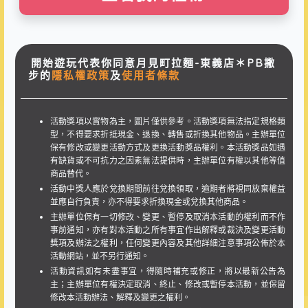
開始遊玩代表你同意月見町拉麵-東義店＊PB撇
步的
隱私權政策
及
使用者條款
活動獎項以實物為主，圖片僅供參考。活動獎項無法指定規格類
型，不得要求折抵現金、退換、轉售或折換其他物品。主辦單位
保有修改或變更活動方式及更換活動獎品權利。本活動獎品如遇
有缺貨或不可抗力之因素無法提供時，主辦單位有權以其他等值
商品替代。
活動中獎人應於兌換期間前往兌換領取，逾期者將視同放棄權益
並應自行負責，亦不得要求折換現金或兌換其他商品。
主辦單位保有一切修改、變更、暫停及取消本活動的權利而不作
事前通知，亦有對本活動之所有事宜作出解釋或裁決及變更活動
獎項及辦法之權利，任何變更內容及其他詳細注意事項公佈於本
活動網站，並不另行通知。
活動資訊如有未盡事宜，得隨時補充或修正，將以最新公告為
主；主辦單位有權決定取消、終止、修改或暫停本活動，並保留
修改本活動辦法、解釋及變更之權利。